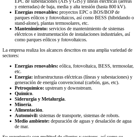
EPC de subestaciones (AIS y GIS) y líneas eléctricas (aéreas
y enterradas) de baja, media y alta tensión (hasta 800 kV).
Energías renovables:
proyectos EPC o BOS/BOP de
parques eólicos y fotovoltaicos, así como BESS (hibridando o
stand-alone), plantas termosolares, etc.
Mantenimiento:
servicios de mantenimiento de sistemas
eléctricos e instrumentación de instalaciones industriales, así
como parques eólicos y fotovoltaicos.
La empresa realiza los alcances descritos en una amplia variedad de
sectores:
Energías renovables:
eólica, fotovoltaica, BESS, termosolar,
etc.
Energía:
infraestructuras eléctricas (líneas y subestaciones) y
generación de energía convencional (carbón, gas, etc).
Petroquímico:
upstream y downstream.
Químico
.
Siderurgia y Metalurgia
.
Minería
.
Alimentación
.
Automóvil:
sistemas de transporte, sistemas de robots.
Medio ambiente:
depuración de aguas y desalación de agua
de mar.
Su experiencia con multitud de clientes y sectores, así como su