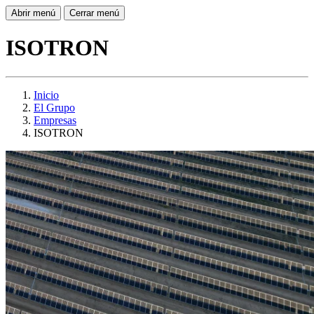
Abrir menú
Cerrar menú
ISOTRON
Inicio
El Grupo
Empresas
ISOTRON