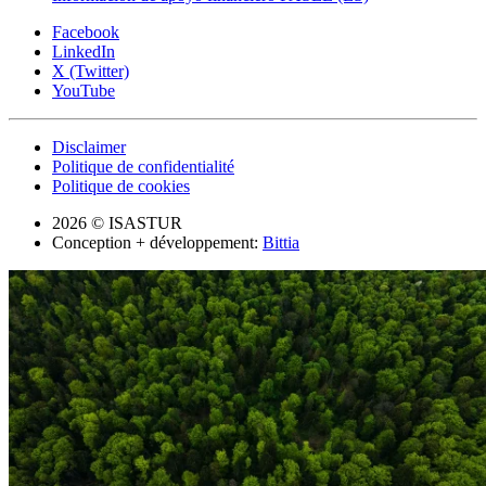
Facebook
LinkedIn
X (Twitter)
YouTube
Disclaimer
Politique de confidentialité
Politique de cookies
2026 © ISASTUR
Conception + développement:
Bittia