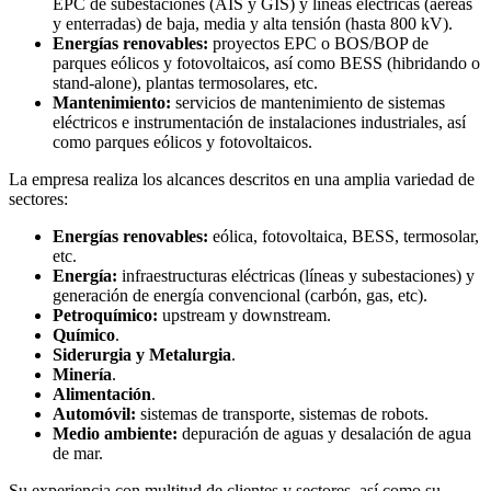
EPC de subestaciones (AIS y GIS) y líneas eléctricas (aéreas
y enterradas) de baja, media y alta tensión (hasta 800 kV).
Energías renovables:
proyectos EPC o BOS/BOP de
parques eólicos y fotovoltaicos, así como BESS (hibridando o
stand-alone), plantas termosolares, etc.
Mantenimiento:
servicios de mantenimiento de sistemas
eléctricos e instrumentación de instalaciones industriales, así
como parques eólicos y fotovoltaicos.
La empresa realiza los alcances descritos en una amplia variedad de
sectores:
Energías renovables:
eólica, fotovoltaica, BESS, termosolar,
etc.
Energía:
infraestructuras eléctricas (líneas y subestaciones) y
generación de energía convencional (carbón, gas, etc).
Petroquímico:
upstream y downstream.
Químico
.
Siderurgia y Metalurgia
.
Minería
.
Alimentación
.
Automóvil:
sistemas de transporte, sistemas de robots.
Medio ambiente:
depuración de aguas y desalación de agua
de mar.
Su experiencia con multitud de clientes y sectores, así como su