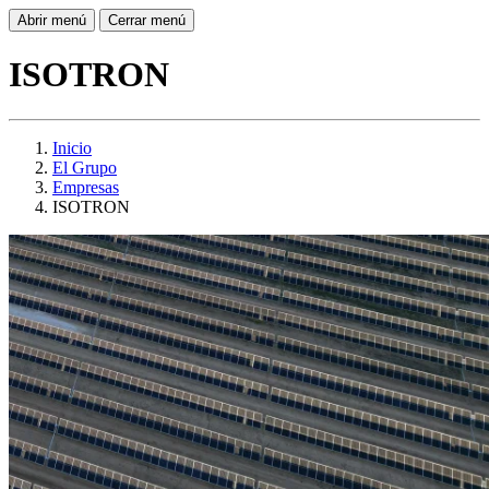
Abrir menú
Cerrar menú
ISOTRON
Inicio
El Grupo
Empresas
ISOTRON