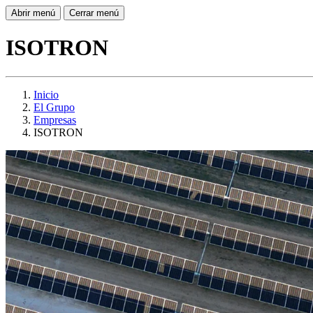
Abrir menú
Cerrar menú
ISOTRON
Inicio
El Grupo
Empresas
ISOTRON