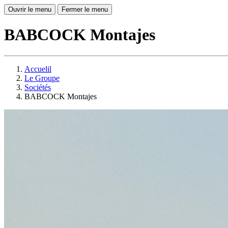
Ouvrir le menu
Fermer le menu
BABCOCK Montajes
Accuelil
Le Groupe
Sociétés
BABCOCK Montajes