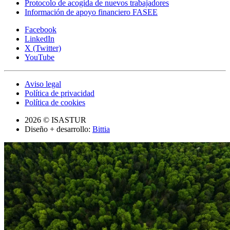
Protocolo de acogida de nuevos trabajadores
Información de apoyo financiero FASEE
Facebook
LinkedIn
X (Twitter)
YouTube
Aviso legal
Política de privacidad
Política de cookies
2026 © ISASTUR
Diseño + desarrollo:
Bittia