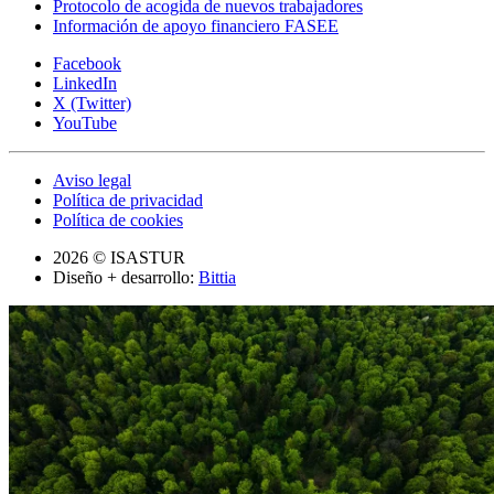
Protocolo de acogida de nuevos trabajadores
Información de apoyo financiero FASEE
Facebook
LinkedIn
X (Twitter)
YouTube
Aviso legal
Política de privacidad
Política de cookies
2026 © ISASTUR
Diseño + desarrollo:
Bittia